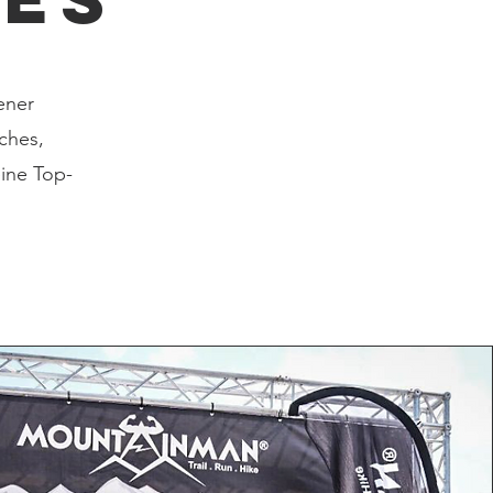
ener
ches,
ine Top-