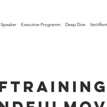
Speaker
Executive Programm
Deep Dive
Veröffen
ftraining
indfulmov