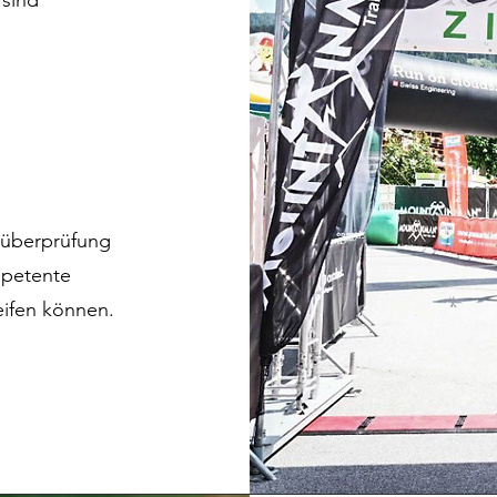
 sind
süberprüfung
mpetente
eifen können.