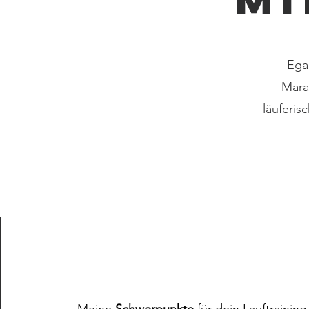
Ega
Mara
läuferis