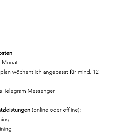
osten
/ Monat
gsplan wöchentlich angepasst für mind. 12
ia Telegram Messenger
tzleistungen
(online oder offline):
ning
ining