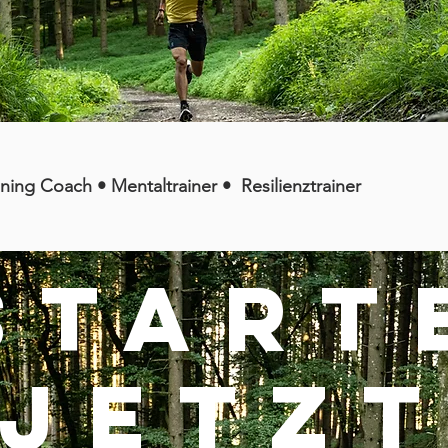
ning Coach • Mentaltrainer • Resilienztrainer
Start
JETZ