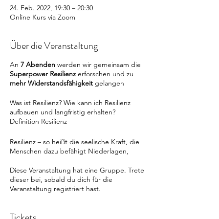
24. Feb. 2022, 19:30 – 20:30
Online Kurs via Zoom
Über die Veranstaltung
An
7 Abenden
werden wir gemeinsam die
Superpower Resilienz
erforschen und zu
mehr Widerstandsfähigkeit
gelangen
Was ist Resilienz? Wie kann ich Resilienz
aufbauen und langfristig erhalten?
Definition Resilienz
Resilienz – so heißt die seelische Kraft, die
Menschen dazu befähigt Niederlagen,
Unglücken und Schicksalsschlägen besser
und schneller standzuhalten.
Diese Veranstaltung hat eine Gruppe. Trete
Das Wort, v. lateinischen resilio (abprallen,
dieser bei, sobald du dich für die
zurückspringen) abgeleitet, kommt aus der
Veranstaltung registriert hast.
Physik u. bezeichnet in der
Materialforschung hochelastische
Tickets
Werkstoffe, die nach jeder Verformung