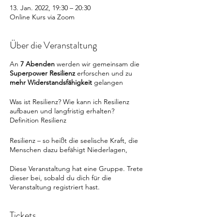
13. Jan. 2022, 19:30 – 20:30
Online Kurs via Zoom
Über die Veranstaltung
An
7 Abenden
werden wir gemeinsam die
Superpower Resilienz
erforschen und zu
mehr Widerstandsfähigkeit
gelangen
Was ist Resilienz? Wie kann ich Resilienz
aufbauen und langfristig erhalten?
Definition Resilienz
Resilienz – so heißt die seelische Kraft, die
Menschen dazu befähigt Niederlagen,
Unglücken und Schicksalsschlägen besser
und schneller standzuhalten.
Diese Veranstaltung hat eine Gruppe. Trete
Das Wort, v. lateinischen resilio (abprallen,
dieser bei, sobald du dich für die
zurückspringen) abgeleitet, kommt aus der
Veranstaltung registriert hast.
Physik u. bezeichnet in der
Materialforschung hochelastische
Tickets
Werkstoffe, die nach jeder Verformung